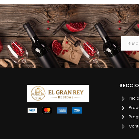
Buscar
SECCI
Inici
Prod
Preg
Cont