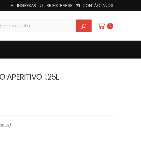
INGRESAR
REGISTRARSE
CONTÁCTANOS
ar
0
APERITIVO 1.25L
e: 21
)