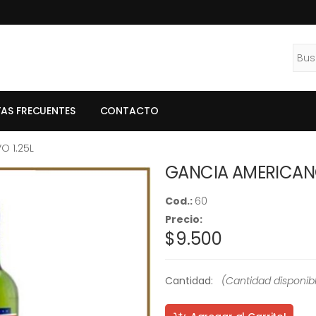
Busc
AS FRECUENTES
CONTACTO
O 1.25L
GANCIA AMERICANO 
Cod.:
60
Precio:
$9.500
Cantidad:
(
Cantidad disponibl